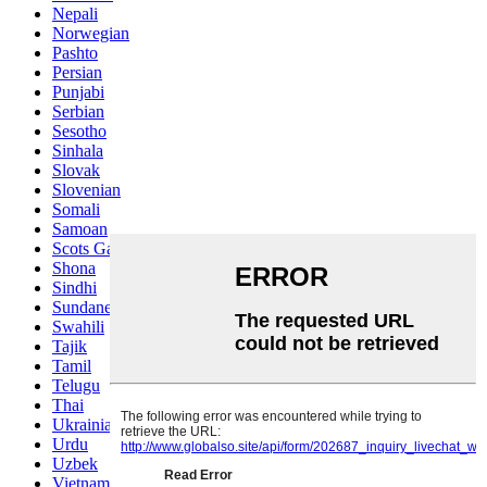
Nepali
Norwegian
Pashto
Persian
Punjabi
Serbian
Sesotho
Sinhala
Slovak
Slovenian
Somali
Samoan
Scots Gaelic
Shona
Sindhi
Sundanese
Swahili
Tajik
Tamil
Telugu
Thai
Ukrainian
Urdu
Uzbek
Vietnamese