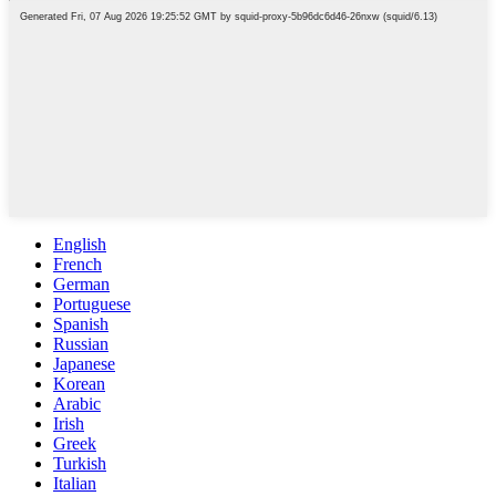
English
French
German
Portuguese
Spanish
Russian
Japanese
Korean
Arabic
Irish
Greek
Turkish
Italian