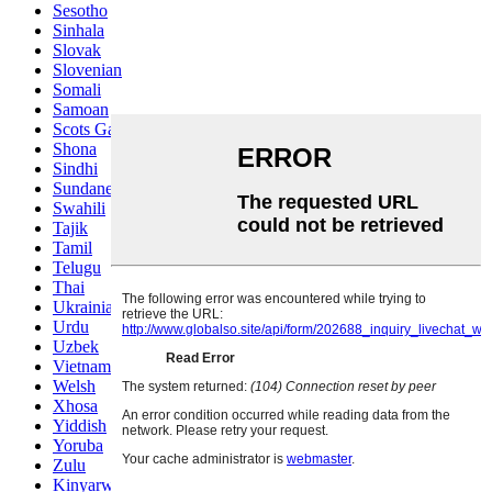
Sesotho
Sinhala
Slovak
Slovenian
Somali
Samoan
Scots Gaelic
Shona
Sindhi
Sundanese
Swahili
Tajik
Tamil
Telugu
Thai
Ukrainian
Urdu
Uzbek
Vietnamese
Welsh
Xhosa
Yiddish
Yoruba
Zulu
Kinyarwanda