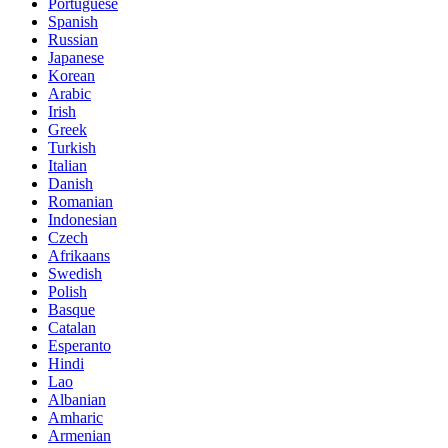
Portuguese
Spanish
Russian
Japanese
Korean
Arabic
Irish
Greek
Turkish
Italian
Danish
Romanian
Indonesian
Czech
Afrikaans
Swedish
Polish
Basque
Catalan
Esperanto
Hindi
Lao
Albanian
Amharic
Armenian