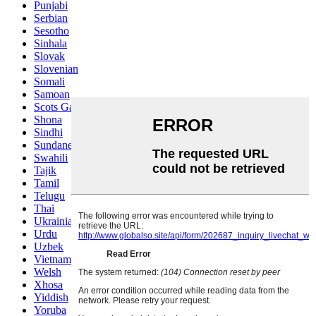
Punjabi
Serbian
Sesotho
Sinhala
Slovak
Slovenian
Somali
Samoan
Scots Gaelic
Shona
Sindhi
Sundanese
Swahili
Tajik
Tamil
Telugu
Thai
Ukrainian
Urdu
Uzbek
Vietnamese
Welsh
Xhosa
Yiddish
Yoruba